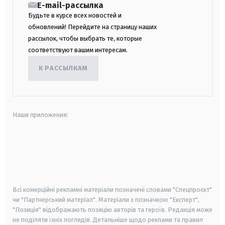
E-mail-рассылка
Будьте в курсе всех новостей и
обновлений! Перейдите на страницу наших
рассылок, чтобы выбрать те, которые
соответствуют вашим интересам.
К РАССЫЛКАМ
Наши приложения:
android
apple
smart tv
samsung smart tv
Всі комерційні рекламні матеріали позначені словами "Спецпроєкт"
чи "Партнерський матеріал". Матеріали з позначкою "Експерт",
"Позиція" відображають позицію авторів та героїв. Редакція може
не поділяти їхніх поглядів. Детальніше щодо реклами та правил