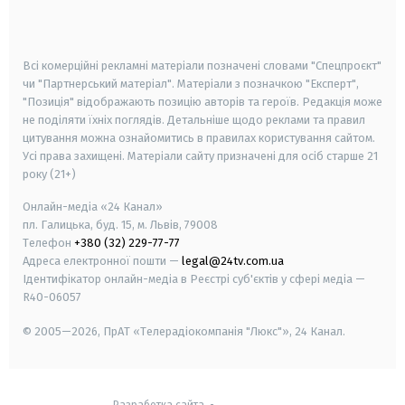
smart tv
samsung smart tv
Всі комерційні рекламні матеріали позначені словами "Спецпроєкт"
чи "Партнерський матеріал". Матеріали з позначкою "Експерт",
"Позиція" відображають позицію авторів та героїв. Редакція може
не поділяти їхніх поглядів. Детальніше щодо реклами та правил
цитування можна ознайомитись в правилах користування сайтом.
Усі права захищені.
Матеріали сайту призначені для осіб старше
21
року (21+)
Онлайн-медіа «24 Канал»
пл. Галицька, буд. 15, м. Львів, 79008
Телефон
+380 (32) 229-77-77
Адреса електронної пошти —
legal@24tv.com.ua
Ідентифікатор онлайн-медіа в Реєстрі суб'єктів у сфері медіа —
R40-06057
© 2005—2026,
ПрАТ «Телерадіокомпанія "Люкс"», 24 Канал.
Разработка сайта
-