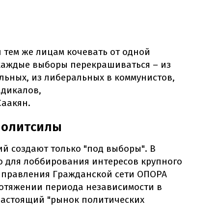
и тем же лицам кочевать от одной
 каждые выборы перекрашиваться – из
льных, из либеральных в коммунистов,
адикалов,
Саакян.
политсилы
й создают только "под выборы". В
о для лоббирования интересов крупного
ы правления Гражданской сети ОПОРА
ротяжении периода независимости в
настоящий "рынок политических