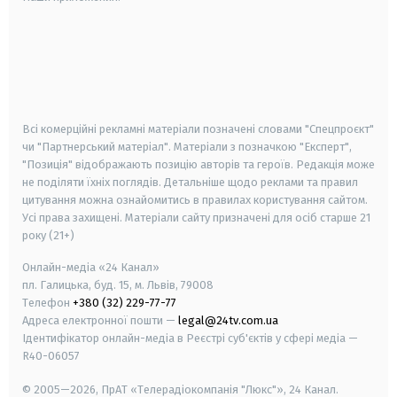
android
apple
smart tv
samsung smart tv
Всі комерційні рекламні матеріали позначені словами "Спецпроєкт"
чи "Партнерський матеріал". Матеріали з позначкою "Експерт",
"Позиція" відображають позицію авторів та героїв. Редакція може
не поділяти їхніх поглядів. Детальніше щодо реклами та правил
цитування можна ознайомитись в правилах користування сайтом.
Усі права захищені.
Матеріали сайту призначені для осіб старше
21
року (21+)
Онлайн-медіа «24 Канал»
пл. Галицька, буд. 15, м. Львів, 79008
Телефон
+380 (32) 229-77-77
Адреса електронної пошти —
legal@24tv.com.ua
Ідентифікатор онлайн-медіа в Реєстрі суб'єктів у сфері медіа —
R40-06057
© 2005—2026,
ПрАТ «Телерадіокомпанія "Люкс"», 24 Канал.