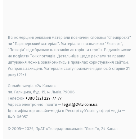
android
apple
smart tv
samsung smart tv
Всі комерційні рекламні матеріали позначені словами "Спецпроєкт"
чи "Партнерський матеріал". Матеріали з позначкою "Експерт",
"Позиція" відображають позицію авторів та героїв. Редакція може
не поділяти їхніх поглядів. Детальніше щодо реклами та правил
цитування можна ознайомитись в правилах користування сайтом.
Усі права захищені.
Матеріали сайту призначені для осіб старше
21
року (21+)
Онлайн-медіа «24 Канал»
пл. Галицька, буд. 15, м. Львів, 79008
Телефон
+380 (32) 229-77-77
Адреса електронної пошти —
legal@24tv.com.ua
Ідентифікатор онлайн-медіа в Реєстрі суб'єктів у сфері медіа —
R40-06057
© 2005—2026,
ПрАТ «Телерадіокомпанія "Люкс"», 24 Канал.