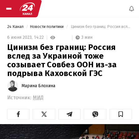
24 Канал
Новости политики
 Цинизм без границ: Россия вслед за Украиной тоже созывает Совбез ООН из-за подрыва Каховской ГЭС 
3 мин
6 июня 2023,
14:22
Цинизм без границ: Россия
вслед за Украиной тоже
созывает Совбез ООН из-за
подрыва Каховской ГЭС
Марина Блохина
Источник:
МИД