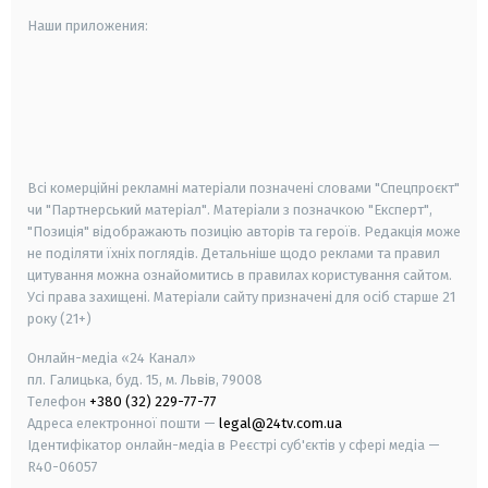
Наши приложения:
android
apple
smart tv
samsung smart tv
Всі комерційні рекламні матеріали позначені словами "Спецпроєкт"
чи "Партнерський матеріал". Матеріали з позначкою "Експерт",
"Позиція" відображають позицію авторів та героїв. Редакція може
не поділяти їхніх поглядів. Детальніше щодо реклами та правил
цитування можна ознайомитись в правилах користування сайтом.
Усі права захищені.
Матеріали сайту призначені для осіб старше
21
року (21+)
Онлайн-медіа «24 Канал»
пл. Галицька, буд. 15, м. Львів, 79008
Телефон
+380 (32) 229-77-77
Адреса електронної пошти —
legal@24tv.com.ua
Ідентифікатор онлайн-медіа в Реєстрі суб'єктів у сфері медіа —
R40-06057