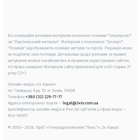
android
apple
smart tv
samsung smart tv
Всі комерційні рекламні матеріали позначені словами "Спецпроєкт"
чи "Партнерський матеріал". Матеріали з позначкою "Експерт",
"Позиція" відображають позицію авторів та героїв. Редакція може
не поділяти їхніх поглядів. Детальніше щодо реклами та правил
цитування можна ознайомитись в правилах користування сайтом.
Усі права захищені.
Матеріали сайту призначені для осіб старше
21
року (21+)
Онлайн-медіа «24 Канал»
пл. Галицька, буд. 15, м. Львів, 79008
Телефон
+380 (32) 229-77-77
Адреса електронної пошти —
legal@24tv.com.ua
Ідентифікатор онлайн-медіа в Реєстрі суб'єктів у сфері медіа —
R40-06057
© 2005—2026,
ПрАТ «Телерадіокомпанія "Люкс"», 24 Канал.