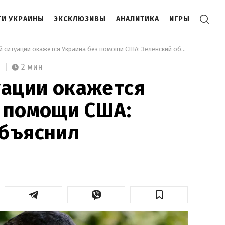
И УКРАИНЫ
ЭКСКЛЮЗИВЫ
АНАЛИТИКА
ИГРЫ
 В какой ситуации окажется Украина без помощи США: Зеленский объяснил 
2 мин
уации окажется
 помощи США:
объяснил