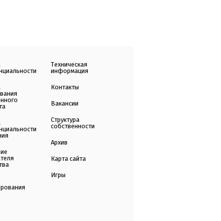
а
Техническая
нциальности
информация
а
Контакты
ования
енного
Вакансии
та
Структура
а
собственности
нциальности
ния
Архив
ние
ателя
Карта сайта
тва
Игры
ирования