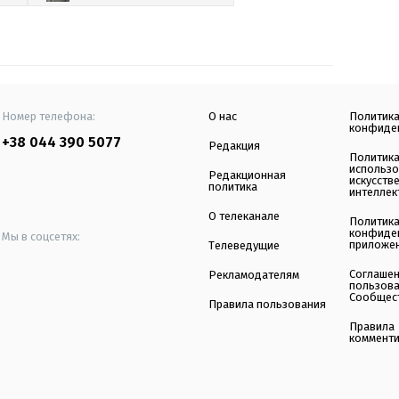
Номер телефона:
О нас
Политик
конфиде
+38 044 390 5077
Редакция
Политик
использ
Редакционная
искусств
политика
интеллек
О телеканале
Политик
конфиде
Мы в соцсетях:
приложе
Телеведущие
Соглаше
Рекламодателям
пользов
Сообщес
Правила пользования
Правила
коммент