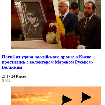
Погиб от удара российского дрона: в Киеве
простились с волонтером Мареком Русеком-
Вольским
21:17
24 Канал
5 062