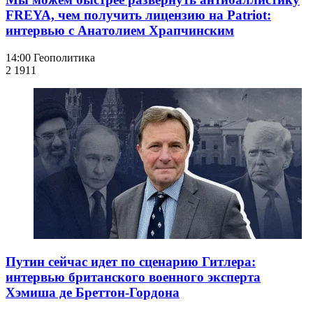
FREYA, чем получить лицензию на Patriot:
интервью с Анатолием Храпчинским
14:00
Геополитика
2 191
1
Путин сейчас идет по сценарию Гитлера:
интервью британского военного эксперта
Хэмиша де Бреттон-Гордона