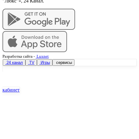
"Люкс"», 24 Канал.
Разработка сайта
-
Luxnet
24 канал
TV
Игры
сервисы
кабинет