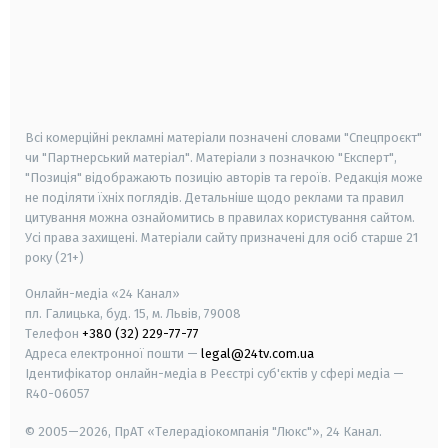
android
apple
smart tv
samsung smart tv
Всі комерційні рекламні матеріали позначені словами "Спецпроєкт"
чи "Партнерський матеріал". Матеріали з позначкою "Експерт",
"Позиція" відображають позицію авторів та героїв. Редакція може
не поділяти їхніх поглядів. Детальніше щодо реклами та правил
цитування можна ознайомитись в правилах користування сайтом.
Усі права захищені.
Матеріали сайту призначені для осіб старше
21
року (21+)
Онлайн-медіа «24 Канал»
пл. Галицька, буд. 15, м. Львів, 79008
Телефон
+380 (32) 229-77-77
Адреса електронної пошти —
legal@24tv.com.ua
Ідентифікатор онлайн-медіа в Реєстрі суб'єктів у сфері медіа —
R40-06057
© 2005—2026,
ПрАТ «Телерадіокомпанія "Люкс"», 24 Канал.