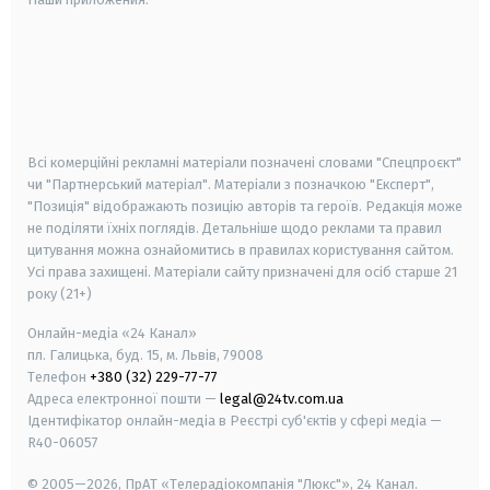
android
apple
smart tv
samsung smart tv
Всі комерційні рекламні матеріали позначені словами "Спецпроєкт"
чи "Партнерський матеріал". Матеріали з позначкою "Експерт",
"Позиція" відображають позицію авторів та героїв. Редакція може
не поділяти їхніх поглядів. Детальніше щодо реклами та правил
цитування можна ознайомитись в правилах користування сайтом.
Усі права захищені.
Матеріали сайту призначені для осіб старше
21
року (21+)
Онлайн-медіа «24 Канал»
пл. Галицька, буд. 15, м. Львів, 79008
Телефон
+380 (32) 229-77-77
Адреса електронної пошти —
legal@24tv.com.ua
Ідентифікатор онлайн-медіа в Реєстрі суб'єктів у сфері медіа —
R40-06057
© 2005—2026,
ПрАТ «Телерадіокомпанія "Люкс"», 24 Канал.