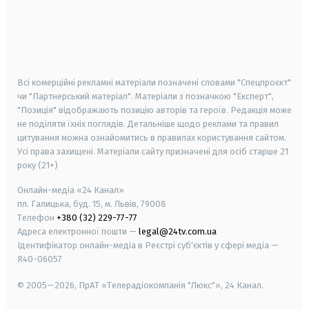
android
apple
smart tv
samsung smart tv
Всі комерційні рекламні матеріали позначені словами "Спецпроєкт"
чи "Партнерський матеріал". Матеріали з позначкою "Експерт",
"Позиція" відображають позицію авторів та героїв. Редакція може
не поділяти їхніх поглядів. Детальніше щодо реклами та правил
цитування можна ознайомитись в правилах користування сайтом.
Усі права захищені.
Матеріали сайту призначені для осіб старше
21
року (21+)
Онлайн-медіа «24 Канал»
пл. Галицька, буд. 15, м. Львів, 79008
Телефон
+380 (32) 229-77-77
Адреса електронної пошти —
legal@24tv.com.ua
Ідентифікатор онлайн-медіа в Реєстрі суб'єктів у сфері медіа —
R40-06057
© 2005—2026,
ПрАТ «Телерадіокомпанія "Люкс"», 24 Канал.