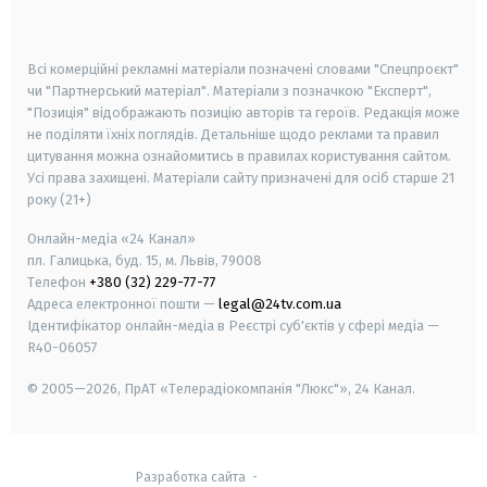
smart tv
samsung smart tv
Всі комерційні рекламні матеріали позначені словами "Спецпроєкт"
чи "Партнерський матеріал". Матеріали з позначкою "Експерт",
"Позиція" відображають позицію авторів та героїв. Редакція може
не поділяти їхніх поглядів. Детальніше щодо реклами та правил
цитування можна ознайомитись в правилах користування сайтом.
Усі права захищені.
Матеріали сайту призначені для осіб старше
21
року (21+)
Онлайн-медіа «24 Канал»
пл. Галицька, буд. 15, м. Львів, 79008
Телефон
+380 (32) 229-77-77
Адреса електронної пошти —
legal@24tv.com.ua
Ідентифікатор онлайн-медіа в Реєстрі суб'єктів у сфері медіа —
R40-06057
© 2005—2026,
ПрАТ «Телерадіокомпанія "Люкс"», 24 Канал.
Разработка сайта
-