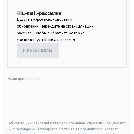
E-mail-рассылка
Будьте в курсе всех новостей и
обновлений! Перейдите на страницу наших
рассылок, чтобы выбрать те, которые
соответствуют вашим интересам.
К РАССЫЛКАМ
Наши приложения:
android
apple
smart tv
samsung smart tv
Всі комерційні рекламні матеріали позначені словами "Спецпроєкт"
чи "Партнерський матеріал". Матеріали з позначкою "Експерт",