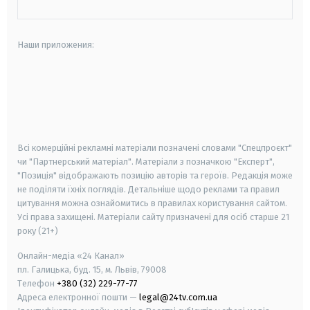
Наши приложения:
android
apple
smart tv
samsung smart tv
Всі комерційні рекламні матеріали позначені словами "Спецпроєкт"
чи "Партнерський матеріал". Матеріали з позначкою "Експерт",
"Позиція" відображають позицію авторів та героїв. Редакція може
не поділяти їхніх поглядів. Детальніше щодо реклами та правил
цитування можна ознайомитись в правилах користування сайтом.
Усі права захищені.
Матеріали сайту призначені для осіб старше
21
року (21+)
Онлайн-медіа «24 Канал»
пл. Галицька, буд. 15, м. Львів, 79008
Телефон
+380 (32) 229-77-77
Адреса електронної пошти —
legal@24tv.com.ua