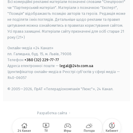
Всі комерційні рекламні матеріали позначені словами "Спецпроєкт"
чи "Партнерський матеріал". Матеріали з позначкою "Експерт",
"Позиція" відображають позицію авторів та героїв. Редакція може
не поділяти їхніх поглядів. Детальніше щодо реклами та правил
цитування можна ознайомитись в правилах користування сайтом.
Усі права захищені.
Матеріали сайту призначені для осіб старше
21
року (21+)
Онлайн-медіа «24 Канал»
пл. Галицька, буд. 15, м. Львів, 79008
Телефон
+380 (32) 229-77-77
Адреса електронної пошти —
legal@24tv.com.ua
Ідентифікатор онлайн-медіа в Реєстрі суб'єктів у сфері медіа —
R40-06057
© 2005—2026,
ПрАТ «Телерадіокомпанія "Люкс"», 24 Канал.
Разработка сайта
-
24 Канал
TV
Игры
Погода
Кабинет