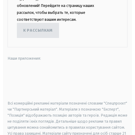
обновлений! Перейдите на страницу наших
рассылок, чтобы выбрать те, которые
соответствуют вашим интересам.
К РАССЫЛКАМ
Наши приложения:
android
apple
smart tv
samsung smart tv
Всі комерційні рекламні матеріали позначені словами "Спецпроєкт"
чи "Партнерський матеріал". Матеріали з позначкою "Експерт",
"Позиція" відображають позицію авторів та героїв. Редакція може
не поділяти їхніх поглядів. Детальніше щодо реклами та правил
цитування можна ознайомитись в правилах користування сайтом.
Усі права захищені.
Матеріали сайту призначені для осіб старше
21