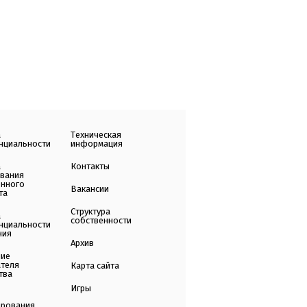
а
Техническая
нциальности
информация
а
Контакты
ования
енного
Вакансии
та
Структура
а
собственности
нциальности
ния
Архив
ние
ателя
Карта сайта
тва
Игры
ирования