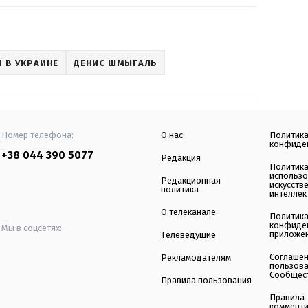
 В УКРАИНЕ
ДЕНИС ШМЫГАЛЬ
Номер телефона:
О нас
Политик
конфиде
+38 044 390 5077
Редакция
Политик
использ
Редакционная
искусств
политика
интеллек
О телеканале
Политик
конфиде
Мы в соцсетях:
приложе
Телеведущие
Соглаше
Рекламодателям
пользов
Сообщес
Правила пользования
Правила
коммент