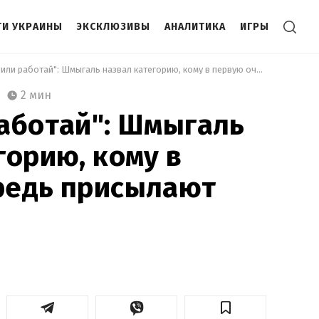
И УКРАИНЫ
ЭКСКЛЮЗИВЫ
АНАЛИТИКА
ИГРЫ
 "Воюй или работай": Шмыгаль назвал категорию, кому в первую очередь присылают повестки 
2 мин
аботай": Шмыгаль
горию, кому в
редь присылают