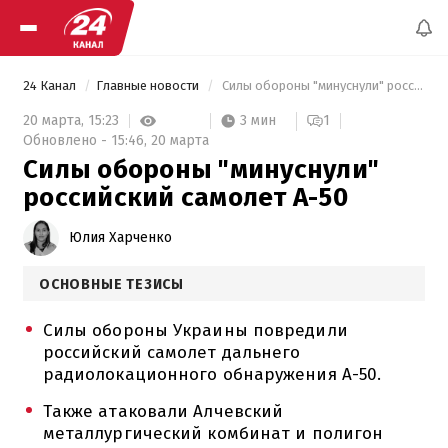
24 Канал
Главные новости
 Силы обороны "минуснули" российский самолет А-50 
3 мин
20 марта,
15:23
1
Обновлено -
15:46,
20 марта
Силы обороны "минуснули"
российский самолет А-50
Юлия Харченко
ОСНОВНЫЕ ТЕЗИСЫ
Силы обороны Украины повредили
российский самолет дальнего
радиолокационного обнаружения А-50.
Также атаковали Алчевский
металлургический комбинат и полигон