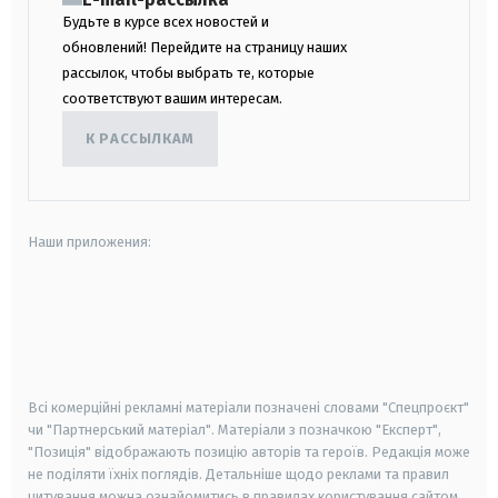
Будьте в курсе всех новостей и
обновлений! Перейдите на страницу наших
рассылок, чтобы выбрать те, которые
соответствуют вашим интересам.
К РАССЫЛКАМ
Наши приложения:
android
apple
smart tv
samsung smart tv
Всі комерційні рекламні матеріали позначені словами "Спецпроєкт"
чи "Партнерський матеріал". Матеріали з позначкою "Експерт",
"Позиція" відображають позицію авторів та героїв. Редакція може
не поділяти їхніх поглядів. Детальніше щодо реклами та правил
цитування можна ознайомитись в правилах користування сайтом.