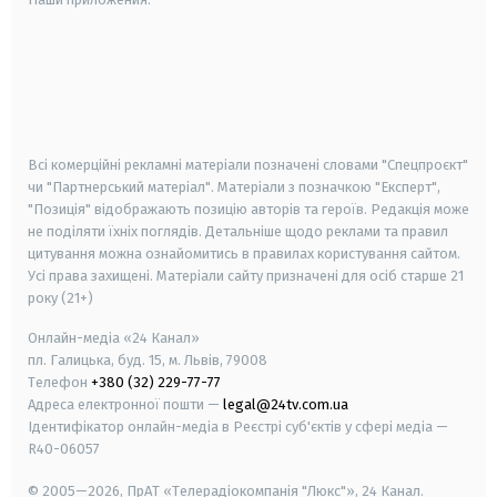
android
apple
smart tv
samsung smart tv
Всі комерційні рекламні матеріали позначені словами "Спецпроєкт"
чи "Партнерський матеріал". Матеріали з позначкою "Експерт",
"Позиція" відображають позицію авторів та героїв. Редакція може
не поділяти їхніх поглядів. Детальніше щодо реклами та правил
цитування можна ознайомитись в правилах користування сайтом.
Усі права захищені.
Матеріали сайту призначені для осіб старше
21
року (21+)
Онлайн-медіа «24 Канал»
пл. Галицька, буд. 15, м. Львів, 79008
Телефон
+380 (32) 229-77-77
Адреса електронної пошти —
legal@24tv.com.ua
Ідентифікатор онлайн-медіа в Реєстрі суб'єктів у сфері медіа —
R40-06057
© 2005—2026,
ПрАТ «Телерадіокомпанія "Люкс"», 24 Канал.