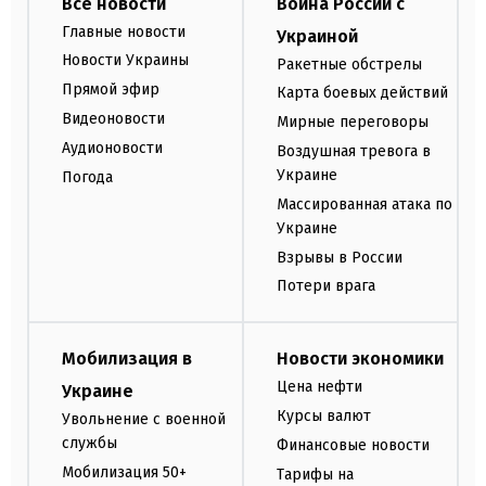
Все новости
Война России с
Главные новости
Украиной
Новости Украины
Ракетные обстрелы
Прямой эфир
Карта боевых действий
Видеоновости
Мирные переговоры
Аудионовости
Воздушная тревога в
Украине
Погода
Массированная атака по
Украине
Взрывы в России
Потери врага
Мобилизация в
Новости экономики
Цена нефти
Украине
Курсы валют
Увольнение с военной
службы
Финансовые новости
Мобилизация 50+
Тарифы на