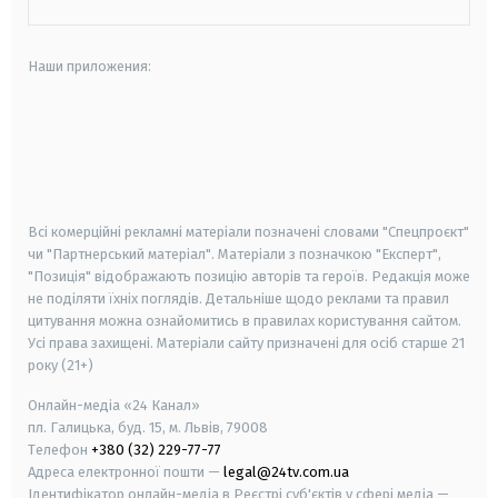
Наши приложения:
android
apple
smart tv
samsung smart tv
Всі комерційні рекламні матеріали позначені словами "Спецпроєкт"
чи "Партнерський матеріал". Матеріали з позначкою "Експерт",
"Позиція" відображають позицію авторів та героїв. Редакція може
не поділяти їхніх поглядів. Детальніше щодо реклами та правил
цитування можна ознайомитись в правилах користування сайтом.
Усі права захищені.
Матеріали сайту призначені для осіб старше
21
року (21+)
Онлайн-медіа «24 Канал»
пл. Галицька, буд. 15, м. Львів, 79008
Телефон
+380 (32) 229-77-77
Адреса електронної пошти —
legal@24tv.com.ua
Ідентифікатор онлайн-медіа в Реєстрі суб'єктів у сфері медіа —