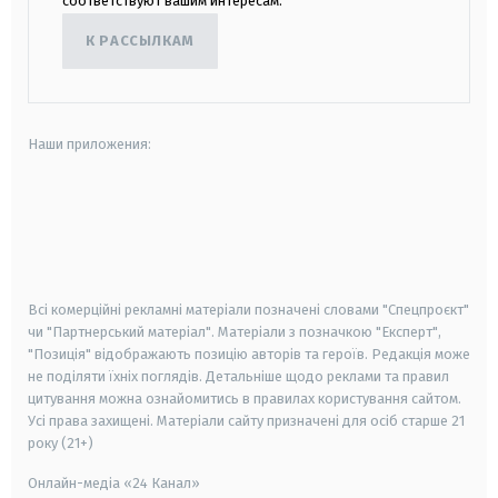
соответствуют вашим интересам.
К РАССЫЛКАМ
Наши приложения:
android
apple
smart tv
samsung smart tv
Всі комерційні рекламні матеріали позначені словами "Спецпроєкт"
чи "Партнерський матеріал". Матеріали з позначкою "Експерт",
"Позиція" відображають позицію авторів та героїв. Редакція може
не поділяти їхніх поглядів. Детальніше щодо реклами та правил
цитування можна ознайомитись в правилах користування сайтом.
Усі права захищені.
Матеріали сайту призначені для осіб старше
21
року (21+)
Онлайн-медіа «24 Канал»