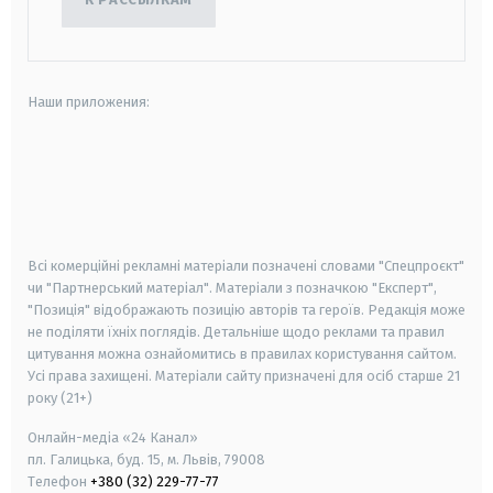
Наши приложения:
android
apple
smart tv
samsung smart tv
Всі комерційні рекламні матеріали позначені словами "Спецпроєкт"
чи "Партнерський матеріал". Матеріали з позначкою "Експерт",
"Позиція" відображають позицію авторів та героїв. Редакція може
не поділяти їхніх поглядів. Детальніше щодо реклами та правил
цитування можна ознайомитись в правилах користування сайтом.
Усі права захищені.
Матеріали сайту призначені для осіб старше
21
року (21+)
Онлайн-медіа «24 Канал»
пл. Галицька, буд. 15, м. Львів, 79008
Телефон
+380 (32) 229-77-77