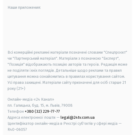
Наши приложения:
android
apple
smart tv
samsung smart tv
Всі комерційні рекламні матеріали позначені словами "Спецпроєкт"
чи "Партнерський матеріал". Матеріали з позначкою "Експерт",
"Позиція" відображають позицію авторів та героїв. Редакція може
не поділяти їхніх поглядів. Детальніше щодо реклами та правил
цитування можна ознайомитись в правилах користування сайтом.
Усі права захищені.
Матеріали сайту призначені для осіб старше
21
року (21+)
Онлайн-медіа «24 Канал»
пл. Галицька, буд. 15, м. Львів, 79008
Телефон
+380 (32) 229-77-77
Адреса електронної пошти —
legal@24tv.com.ua
Ідентифікатор онлайн-медіа в Реєстрі суб'єктів у сфері медіа —
R40-06057