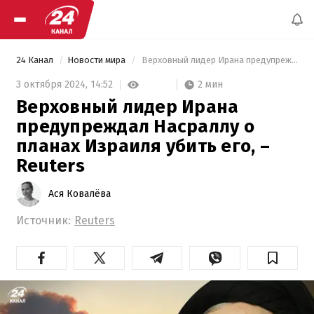
24 Канал
Новости мира
 Верховный лидер Ирана предупреждал Насраллу о планах Израиля убить его, – Reuters 
2 мин
3 октября 2024,
14:52
Верховный лидер Ирана
предупреждал Насраллу о
планах Израиля убить его, –
Reuters
Ася Ковалёва
Источник:
Reuters