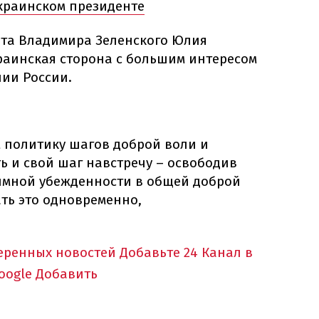
краинском президенте
нта Владимира Зеленского Юлия
раинская сторона с большим интересом
нии России.
политику шагов доброй воли и
ь и свой шаг навстречу – освободив
аимной убежденности в общей доброй
ть это одновременно,
еренных новостей
Добавьте 24 Канал в
oogle
Добавить