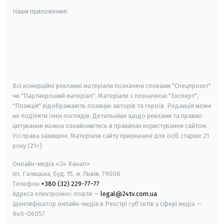
Наши приложения:
android
apple
smart tv
samsung smart tv
Всі комерційні рекламні матеріали позначені словами "Спецпроєкт"
чи "Партнерський матеріал". Матеріали з позначкою "Експерт",
"Позиція" відображають позицію авторів та героїв. Редакція може
не поділяти їхніх поглядів. Детальніше щодо реклами та правил
цитування можна ознайомитись в правилах користування сайтом.
Усі права захищені.
Матеріали сайту призначені для осіб старше
21
року (21+)
Онлайн-медіа «24 Канал»
пл. Галицька, буд. 15, м. Львів, 79008
Телефон
+380 (32) 229-77-77
Адреса електронної пошти —
legal@24tv.com.ua
Ідентифікатор онлайн-медіа в Реєстрі суб'єктів у сфері медіа —
R40-06057