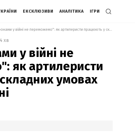
УКРАЇНИ
ЕКСКЛЮЗИВИ
АНАЛІТИКА
ІГРИ
 "Лише дронами у війні не переможемо": як артилеристи працюють у складних умовах на Харківщині 
4 хв
ми у війні не
: як артилеристи
складних умовах
ні