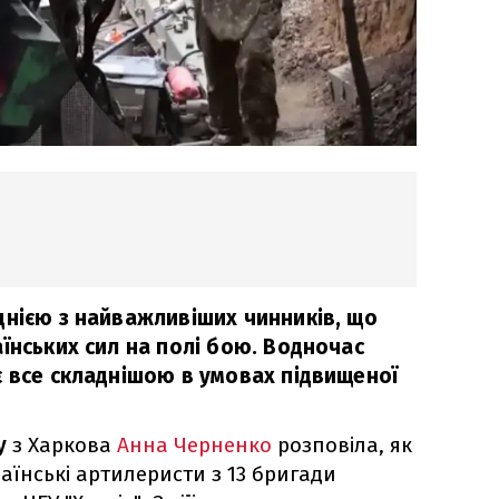
днією з найважливіших чинників, що
їнських сил на полі бою. Водночас
є все складнішою в умовах підвищеної
у
з Харкова
Анна Черненко
розповіла, як
аїнські артилеристи з 13 бригади