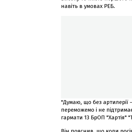
навіть в умовах РЕБ.
"Думаю, що без артилерії –
переможемо і не підтрима
гармати 13 БрОП "Хартія" "
Він пояснив, що коли рос