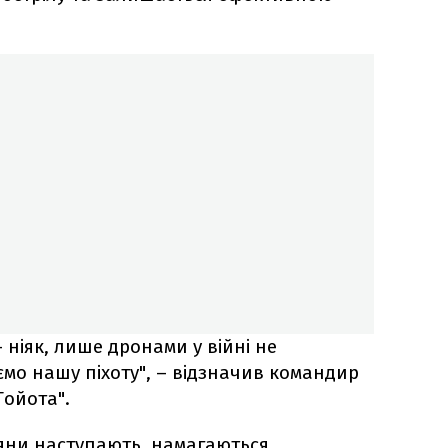
 ніяк, лише дронами у війні не
ємо нашу піхоту", – відзначив командир
Тойота".
іяни наступають, намагаються