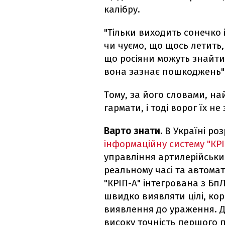
калібру.
"Тільки виходить сонечко
чи чуємо, що щось летить,
що росіяни можуть знайти г
вона зазнає пошкоджень",
Тому, за його словами, н
гармати, і тоді ворог їх не
Варто знати.
В Україні ро
інформаційну систему "КРІ
управління артилерійськи
реальному часі та автома
"КРІП-А" інтегрована з Б
швидко виявляти цілі, кор
виявлення до ураження. Д
високу точність першого 