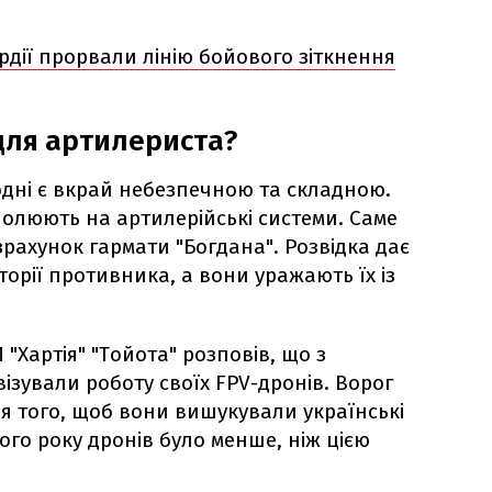
рдії прорвали лінію бойового зіткнення
для артилериста?
одні є вкрай небезпечною та складною.
олюють на артилерійські системи. Саме
рахунок гармати "Богдана". Розвідка дає
торії противника, а вони уражають їх із
"Хартія" "Тойота" розповів, що з
ізували роботу своїх FPV-дронів. Ворог
ля того, щоб вони вишукували українські
го року дронів було менше, ніж цією