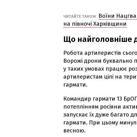
Воїни Нацгва
ЧИТАЙТЕ ТАКОЖ
на півночі Харківщини
Що найголовніше 
Робота артилеристів сьог
Ворожі дрони буквально п
у таких умовах працює роз
артилеристам цілі на тери
гармати.
Командир гармати 13 БрОП 
потеплінням росіяни актив
запускає їх дуже багато д
гармати. При цьому минуло
весною.