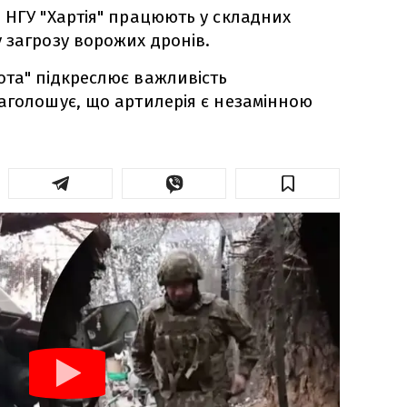
 НГУ "Хартія" працюють у складних
 загрозу ворожих дронів.
та" підкреслює важливість
аголошує, що артилерія є незамінною