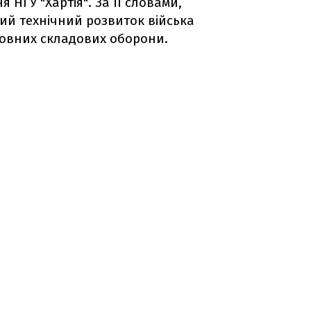
НГУ "Хартія". За її словами,
ий технічний розвиток війська
ловних складових оборони.