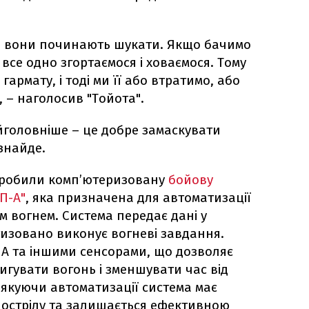
 і вони починають шукати. Якщо бачимо
 все одно згортаємося і ховаємося. Тому
армату, і тоді ми її або втратимо, або
 – наголосив "Тойота".
айголовніше – це добре замаскувати
 знайде.
зробили комп’ютеризовану
бойову
П-А"
, яка призначена для автоматизації
м вогнем. Система передає дані у
тизовано виконує вогневі завдання.
пЛА та іншими сенсорами, що дозволяє
игувати вогонь і зменшувати час від
якуючи автоматизації система має
пострілу та залишається ефективною