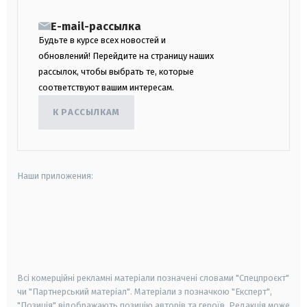
E-mail-рассылка
Будьте в курсе всех новостей и
обновлений! Перейдите на страницу наших
рассылок, чтобы выбрать те, которые
соответствуют вашим интересам.
К РАССЫЛКАМ
Наши приложения:
android
apple
smart tv
samsung smart tv
Всі комерційні рекламні матеріали позначені словами "Спецпроєкт"
чи "Партнерський матеріал". Матеріали з позначкою "Експерт",
"Позиція" відображають позицію авторів та героїв. Редакція може