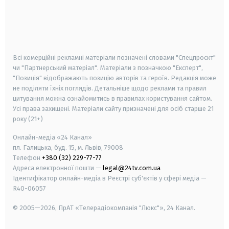
android
apple
smart tv
samsung smart tv
Всі комерційні рекламні матеріали позначені словами "Спецпроєкт"
чи "Партнерський матеріал". Матеріали з позначкою "Експерт",
"Позиція" відображають позицію авторів та героїв. Редакція може
не поділяти їхніх поглядів. Детальніше щодо реклами та правил
цитування можна ознайомитись в правилах користування сайтом.
Усі права захищені.
Матеріали сайту призначені для осіб старше
21
року (21+)
Онлайн-медіа «24 Канал»
пл. Галицька, буд. 15, м. Львів, 79008
Телефон
+380 (32) 229-77-77
Адреса електронної пошти —
legal@24tv.com.ua
Ідентифікатор онлайн-медіа в Реєстрі суб'єктів у сфері медіа —
R40-06057
© 2005—2026,
ПрАТ «Телерадіокомпанія "Люкс"», 24 Канал.