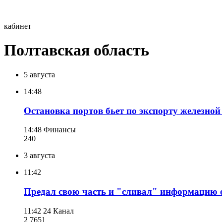
кабинет
Полтавская область
5 августа
14:48
Остановка портов бьет по экспорту железно
14:48
Финансы
240
3 августа
11:42
Предал свою часть и "сливал" информацию о
11:42
24 Канал
2 765
1