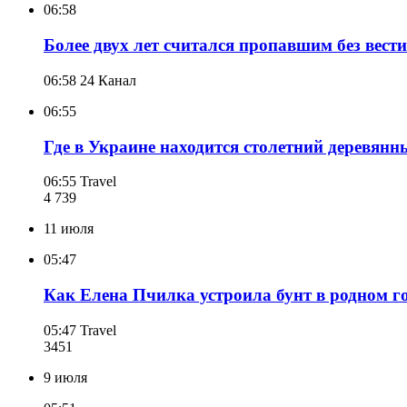
06:58
Более двух лет считался пропавшим без вест
06:58
24 Канал
06:55
Где в Украине находится столетний деревян
06:55
Travel
4 739
11 июля
05:47
Как Елена Пчилка устроила бунт в родном го
05:47
Travel
345
1
9 июля