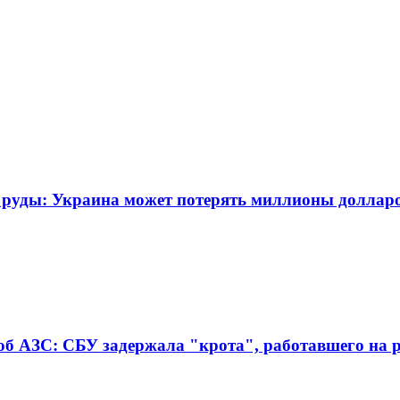
й руды: Украина может потерять миллионы доллар
б АЗС: СБУ задержала "крота", работавшего на р