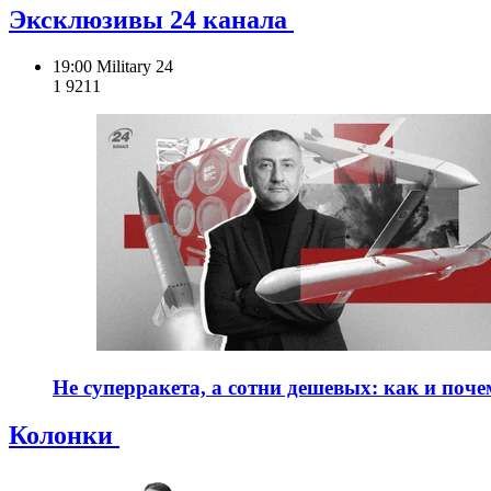
Эксклюзивы 24 канала
19:00
Military 24
1 921
1
Не суперракета, а сотни дешевых: как и поч
Колонки