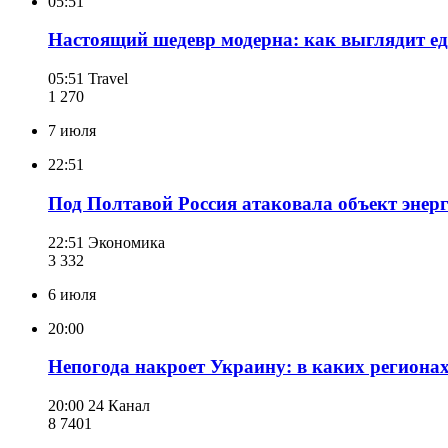
05:51
Настоящий шедевр модерна: как выглядит ед
05:51
Travel
1 270
7 июля
22:51
Под Полтавой Россия атаковала объект энерг
22:51
Экономика
3 332
6 июля
20:00
Непогода накроет Украину: в каких региона
20:00
24 Канал
8 740
1