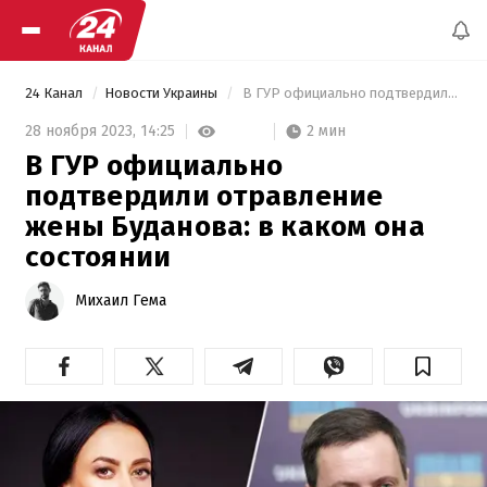
24 Канал
Новости Украины
 В ГУР официально подтвердили отравление жены Буданова: в каком она состоянии 
2 мин
28 ноября 2023,
14:25
В ГУР официально
подтвердили отравление
жены Буданова: в каком она
состоянии
Михаил Гема