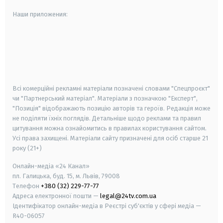
Наши приложения:
android
apple
smart tv
samsung smart tv
Всі комерційні рекламні матеріали позначені словами "Спецпроєкт"
чи "Партнерський матеріал". Матеріали з позначкою "Експерт",
"Позиція" відображають позицію авторів та героїв. Редакція може
не поділяти їхніх поглядів. Детальніше щодо реклами та правил
цитування можна ознайомитись в правилах користування сайтом.
Усі права захищені.
Матеріали сайту призначені для осіб старше
21
року (21+)
Онлайн-медіа «24 Канал»
пл. Галицька, буд. 15, м. Львів, 79008
Телефон
+380 (32) 229-77-77
Адреса електронної пошти —
legal@24tv.com.ua
Ідентифікатор онлайн-медіа в Реєстрі суб'єктів у сфері медіа —
R40-06057