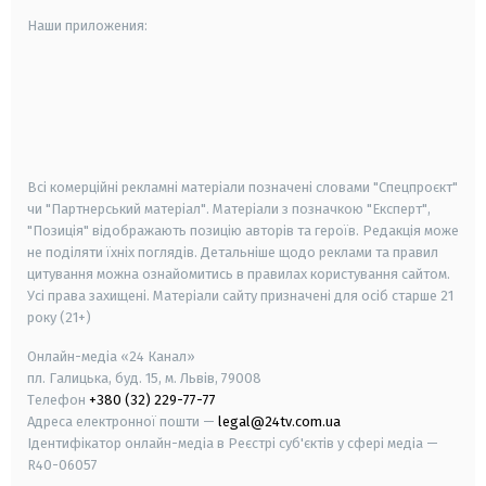
Наши приложения:
android
apple
smart tv
samsung smart tv
Всі комерційні рекламні матеріали позначені словами "Спецпроєкт"
чи "Партнерський матеріал". Матеріали з позначкою "Експерт",
"Позиція" відображають позицію авторів та героїв. Редакція може
не поділяти їхніх поглядів. Детальніше щодо реклами та правил
цитування можна ознайомитись в правилах користування сайтом.
Усі права захищені.
Матеріали сайту призначені для осіб старше
21
року (21+)
Онлайн-медіа «24 Канал»
пл. Галицька, буд. 15, м. Львів, 79008
Телефон
+380 (32) 229-77-77
Адреса електронної пошти —
legal@24tv.com.ua
Ідентифікатор онлайн-медіа в Реєстрі суб'єктів у сфері медіа —
R40-06057