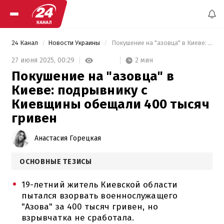
24 Канал
Новости Украины
 Покушение на "азовца" в Киеве: подрывнику с Киевщины обещали 400 тысяч гривен 
2 мин
27 июня 2025,
00:29
Покушение на "азовца" в
Киеве: подрывнику с
Киевщины обещали 400 тысяч
гривен
Анастасия Горецкая
ОСНОВНЫЕ ТЕЗИСЫ
19-летний житель Киевской области
пытался взорвать военнослужащего
"Азова" за 400 тысяч гривен, но
взрывчатка не сработала.