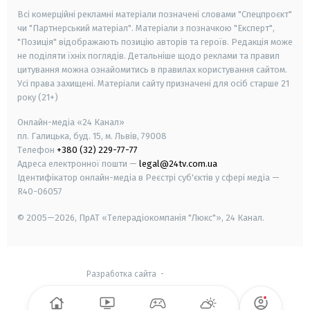
Всі комерційні рекламні матеріали позначені словами "Спецпроєкт"
чи "Партнерський матеріал". Матеріали з позначкою "Експерт",
"Позиція" відображають позицію авторів та героїв. Редакція може
не поділяти їхніх поглядів. Детальніше щодо реклами та правил
цитування можна ознайомитись в правилах користування сайтом.
Усі права захищені.
Матеріали сайту призначені для осіб старше
21
року (21+)
Онлайн-медіа «24 Канал»
пл. Галицька, буд. 15, м. Львів, 79008
Телефон
+380 (32) 229-77-77
Адреса електронної пошти —
legal@24tv.com.ua
Ідентифікатор онлайн-медіа в Реєстрі суб'єктів у сфері медіа —
R40-06057
© 2005—2026,
ПрАТ «Телерадіокомпанія "Люкс"», 24 Канал.
Разработка сайта
-