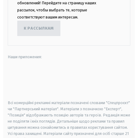
обновлений! Перейдите на страницу наших
рассылок, чтобы выбрать те, которые
соответствуют вашим интересам.
К РАССЫЛКАМ
Наши приложения:
android
apple
smart tv
samsung smart tv
Всі комерційні рекламні матеріали позначені словами "Спецпроєкт"
чи "Партнерський матеріал". Матеріали з позначкою "Експерт",
"Позиція" відображають позицію авторів та героїв. Редакція може
не поділяти їхніх поглядів. Детальніше щодо реклами та правил
цитування можна ознайомитись в правилах користування сайтом.
Усі права захищені.
Матеріали сайту призначені для осіб старше
21