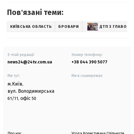
Повʼязані теми:
КИЇВСЬКА ОБЛАСТЬ
БРОВАРИ
ДТП З ГЛАВОЮ 
E-mail редакції
Номер телефону:
news24@24tv.com.ua
+38 044 390 5077
Ми тут:
Ми в соцмережах:
м.Київ
,
вул. Володимирська
офіс
61/11,
50
Про нас
Угода Користувача Спільноти