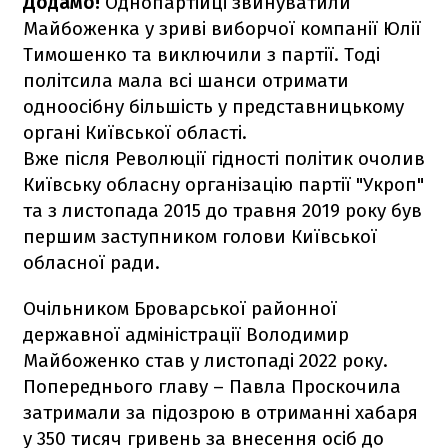
Додамо!
Однопартійці звинуватили
Майбоженка у зриві виборчої компанії Юлії
Тимошенко та виключили з партії. Тоді
політсила мала всі шанси отримати
одноосібну більшість у представницькому
органі Київської області.
Вже після Революції гідності політик очолив
Київську обласну організацію партії "Укроп"
та з листопада 2015 до травня 2019 року був
першим заступником голови Київської
обласної ради.
Очільником Броварської районної
державної адміністрації Володимир
Майбоженко став у листопаді 2022 року.
Попереднього главу – Павла Проскочила
затримали за підозрою в отриманні хабаря
у 350 тисяч гривень за внесення осіб до