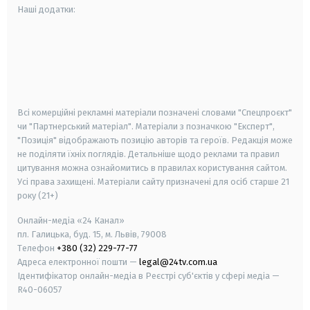
Наші додатки:
android
apple
smart tv
samsung smart tv
Всі комерційні рекламні матеріали позначені словами "Спецпроєкт"
чи "Партнерський матеріал". Матеріали з позначкою "Експерт",
"Позиція" відображають позицію авторів та героїв. Редакція може
не поділяти їхніх поглядів. Детальніше щодо реклами та правил
цитування можна ознайомитись в правилах користування сайтом.
Усі права захищені.
Матеріали сайту призначені для осіб старше
21
року (21+)
Онлайн-медіа «24 Канал»
пл. Галицька, буд. 15, м. Львів, 79008
Телефон
+380 (32) 229-77-77
Адреса електронної пошти —
legal@24tv.com.ua
Ідентифікатор онлайн-медіа в Реєстрі суб'єктів у сфері медіа —
R40-06057