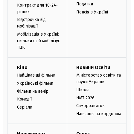
Податки
Контракт для 18-24-
річних
Пенсія в Україні
Відстрочка від
мобілізації
Мобілізація в Україні:
скільки осіб мобілізує
ТЦК
Кіно
Новини Освіти
Найцікавіші фільми
Міністерство освіти та
науки України
Українські фільми
Школа
Фільми на вечір
НМТ 2026
Комедії
Саморозвиток
Серіали
Навчання за кордоном
Нерухомість
Спорт