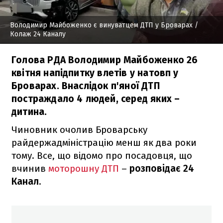
Володимир Майбоженко є винуватцем ДТП у Броварах
/
Колаж 24 Каналу
Голова РДА Володимир Майбоженко 26
квітня напідпитку влетів у натовп у
Броварах. Внаслідок п'яної ДТП
постраждало 4 людей, серед яких –
дитина.
Чиновник очолив Броварську
райдержадміністрацію менш як два роки
тому. Все, що відомо про посадовця, що
вчинив
моторошну ДТП
–
розповідає 24
Канал
.