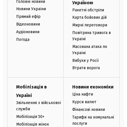
Головні новини
Україною
Новини України
Ракетні обстріли
Прямий ефір
Карта бойових дій
Відеоновини
Мирні переговори
Аудіоновини
Повітряна тривога в
Україні
Погода
Масована атака по
Україні
Вибухи у Росії
Втрати ворога
Мобілізація в
Новини економіки
Ціна нафти
Україні
Курси валют
Звільнення з військової
служби
Фінансові новини
Мобілізація 50+
Тарифи на комунальні
послуги
Мобілізація жінок