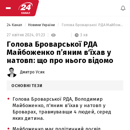
24 Канал
Новини України
 Голова Броварської РДА Майбоженко п’яним в'їхав у натовп: що про нього відомо 
3 хв
27 квітня 2024,
01:23
Голова Броварської РДА
Майбоженко п’яним в'їхав у
натовп: що про нього відомо
Дмитро Усик
ОСНОВНІ ТЕЗИ
Голова Броварської РДА, Володимир
Майбоженко, п'яним в'їхав у натовп у
Броварах, травмувавщи 4 людей, серед
яких дитина.
Майбоженко має політичний досвід,