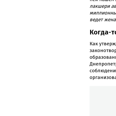
лакшери ав
миллионный
ведет жена
Когда-т
Как утвер
законотвор
образован
Днепропетр
соблюдение
организов