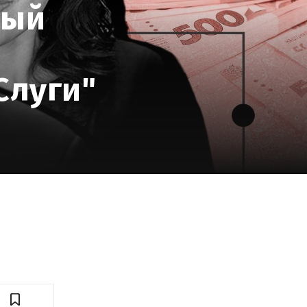
ный
Слуги"