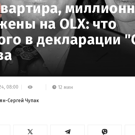
квартира, миллион
жены на OLX: что
ого в декларации "
ва
24,
08:00
12 мин
ян-Сергей Чупак