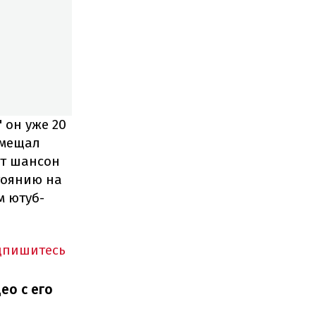
 он уже 20
вмещал
ет шансон
тоянию на
м ютуб-
одпишитесь
ео с его