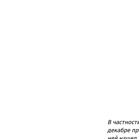
В частност
декабре пр
ней нашел