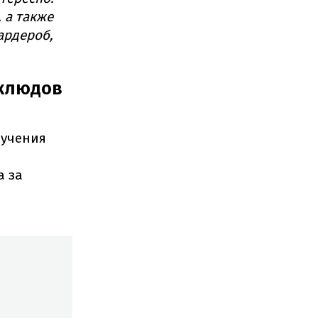
 а также
ардероб,
еклюдов
лучения
а за