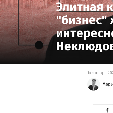
Элитная 
"бизнес" 
интересн
Неклюдо
14 января 20
Марь