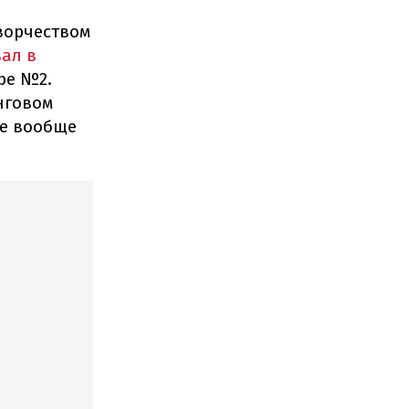
ворчеством
ал в
ре №2.
нговом
ые вообще