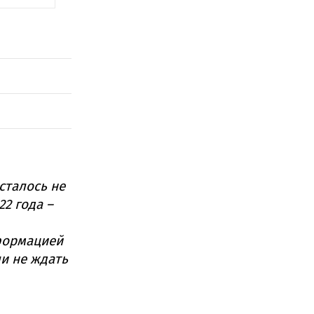
сталось не
22 года –
формацией
ли не ждать