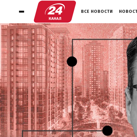
ВСЕ НОВОСТИ
НОВОСТ
1
КОГДА-ТО – ПОЮЩИЙ ПРОКУРОР:
КТО ТАКОЙ НЕКЛЮДОВ
2
ПОДАРКИ, ЭЛИТНОЕ ЖИЛЬЕ И АВТО:
АНАЛИЗ ДЕКЛАРАЦИИ
3
КАК СТАТЬ МИЛЛИОНЕРОМ?
(ПРОДАВАЯ СОБСТВЕННЫЙ
ГАРДЕРОБ)
4
ЗАКЛЮЧИТЕЛЬНОЕ СЛОВО И
ОБРАЩЕНИЕ К ГЕРОЯМ
РАССЛЕДОВАНИЯ