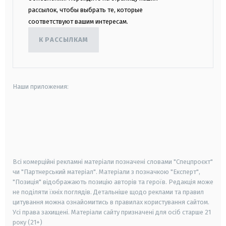
рассылок, чтобы выбрать те, которые
соответствуют вашим интересам.
К РАССЫЛКАМ
Наши приложения:
android
apple
smart tv
samsung smart tv
Всі комерційні рекламні матеріали позначені словами "Спецпроєкт"
чи "Партнерський матеріал". Матеріали з позначкою "Експерт",
"Позиція" відображають позицію авторів та героїв. Редакція може
не поділяти їхніх поглядів. Детальніше щодо реклами та правил
цитування можна ознайомитись в правилах користування сайтом.
Усі права захищені.
Матеріали сайту призначені для осіб старше
21
року (21+)