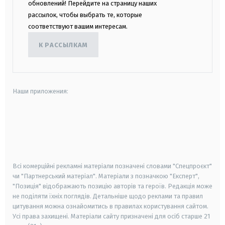
обновлений! Перейдите на страницу наших
рассылок, чтобы выбрать те, которые
соответствуют вашим интересам.
К РАССЫЛКАМ
Наши приложения:
android
apple
smart tv
samsung smart tv
Всі комерційні рекламні матеріали позначені словами "Спецпроєкт"
чи "Партнерський матеріал". Матеріали з позначкою "Експерт",
"Позиція" відображають позицію авторів та героїв. Редакція може
не поділяти їхніх поглядів. Детальніше щодо реклами та правил
цитування можна ознайомитись в правилах користування сайтом.
Усі права захищені.
Матеріали сайту призначені для осіб старше
21