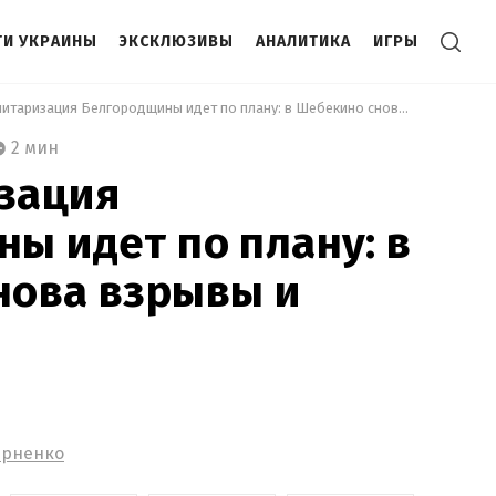
И УКРАИНЫ
ЭКСКЛЮЗИВЫ
АНАЛИТИКА
ИГРЫ
 Демилитаризация Белгородщины идет по плану: в Шебекино снова взрывы и пожар 
2 мин
зация
ы идет по плану: в
нова взрывы и
ерненко