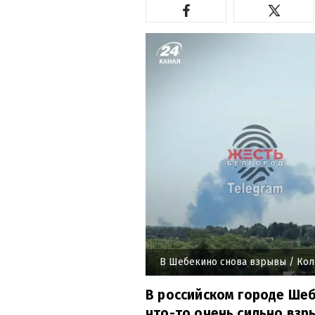
В Шебекино снова взрывы
/ Кол
В российском городе Шеб
что-то очень сильно взр