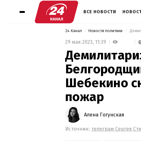
ВСЕ НОВОСТИ
НОВОСТ
24 Канал
Новости политики
29 мая 2023,
11:39
Демилитари
Белгородщин
Шебекино с
пожар
Алена Гогунская
Источник:
телеграм Сергея Ст