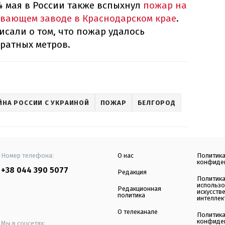
 4 мая в России также вспыхнул
пожар на
вающем заводе в Краснодарском крае
.
сали о том, что пожар удалось
ратных метров.
ЙНА РОССИИ С УКРАИНОЙ
ПОЖАР
БЕЛГОРОД
Номер телефона:
О нас
Политик
конфиде
+38 044 390 5077
Редакция
Политик
использ
Редакционная
искусств
политика
интеллек
О телеканале
Политик
конфиде
Мы в соцсетях: