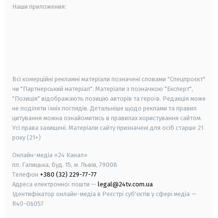
Наши приложения:
android
apple
smart tv
samsung smart tv
Всі комерційні рекламні матеріали позначені словами "Спецпроєкт"
чи "Партнерський матеріал". Матеріали з позначкою "Експерт",
"Позиція" відображають позицію авторів та героїв. Редакція може
не поділяти їхніх поглядів. Детальніше щодо реклами та правил
цитування можна ознайомитись в правилах користування сайтом.
Усі права захищені.
Матеріали сайту призначені для осіб старше
21
року (21+)
Онлайн-медіа «24 Канал»
пл. Галицька, буд. 15, м. Львів, 79008
Телефон
+380 (32) 229-77-77
Адреса електронної пошти —
legal@24tv.com.ua
Ідентифікатор онлайн-медіа в Реєстрі суб'єктів у сфері медіа —
R40-06057