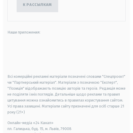
К РАССЫЛКАМ
Наши приложения:
android
apple
smart tv
samsung smart tv
Всі комерційні рекламні матеріали позначені словами "Спецпроєкт"
чи "Партнерський матеріал". Матеріали з позначкою "Експерт",
"Позиція" відображають позицію авторів та героїв. Редакція може
не поділяти їхніх поглядів. Детальніше щодо реклами та правил
цитування можна ознайомитись в правилах користування сайтом.
Усі права захищені.
Матеріали сайту призначені для осіб старше
21
року (21+)
Онлайн-медіа «24 Канал»
пл. Галицька, буд. 15, м. Львів, 79008