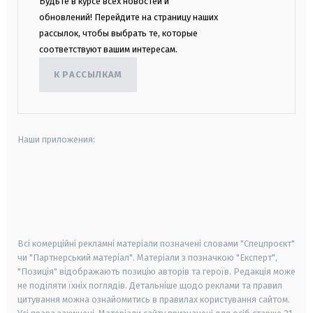
Будьте в курсе всех новостей и
обновлений! Перейдите на страницу наших
рассылок, чтобы выбрать те, которые
соответствуют вашим интересам.
К РАССЫЛКАМ
Наши приложения:
android
apple
smart tv
samsung smart tv
Всі комерційні рекламні матеріали позначені словами "Спецпроєкт"
чи "Партнерський матеріал". Матеріали з позначкою "Експерт",
"Позиція" відображають позицію авторів та героїв. Редакція може
не поділяти їхніх поглядів. Детальніше щодо реклами та правил
цитування можна ознайомитись в правилах користування сайтом.