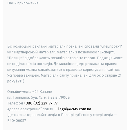
Наши приложения:
android
apple
smart tv
samsung smart tv
Всі комерційні рекламні матеріали позначені словами "Спецпроєкт"
чи "Партнерський матеріал". Матеріали з позначкою "Експерт",
"Позиція" відображають позицію авторів та героїв. Редакція може
не поділяти їхніх поглядів. Детальніше щодо реклами та правил
цитування можна ознайомитись в правилах користування сайтом.
Усі права захищені.
Матеріали сайту призначені для осіб старше
21
року (21+)
Онлайн-медіа «24 Канал»
пл. Галицька, буд. 15, м. Львів, 79008
Телефон
+380 (32) 229-77-77
Адреса електронної пошти —
legal@24tv.com.ua
Ідентифікатор онлайн-медіа в Реєстрі суб'єктів у сфері медіа —
R40-06057