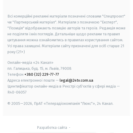
smart tv
samsung smart tv
Всі комерційні рекламні матеріали позначені словами "Спецпроєкт"
чи "Партнерський матеріал". Матеріали з позначкою "Експерт",
"Позиція" відображають позицію авторів та героїв. Редакція може
не поділяти їхніх поглядів. Детальніше щодо реклами та правил
цитування можна ознайомитись в правилах користування сайтом.
Усі права захищені.
Матеріали сайту призначені для осіб старше
21
року (21+)
Онлайн-медіа «24 Канал»
пл. Галицька, буд. 15, м. Львів, 79008
Телефон
+380 (32) 229-77-77
Адреса електронної пошти —
legal@24tv.com.ua
Ідентифікатор онлайн-медіа в Реєстрі суб'єктів у сфері медіа —
R40-06057
© 2005—2026,
ПрАТ «Телерадіокомпанія "Люкс"», 24 Канал.
Разработка сайта
-