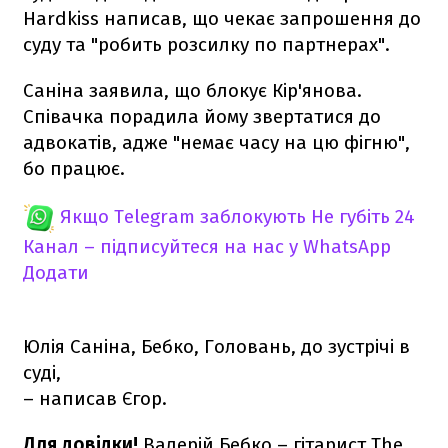
Hardkiss написав, що чекає запрошення до
суду та "робить розсилку по партнерах".
Саніна заявила, що блокує Кір'янова.
Співачка порадила йому звертатися до
адвокатів, адже "немає часу на цю фігню",
бо працює.
Якщо Telegram заблокують
Не губіть 24
Канал – підписуйтеся на нас у WhatsApp
Додати
Юлія Саніна, Бебко, Головань, до зустрічі в
суді,
– написав Єгор.
Для довідки!
Валерій Бебко – гітарист The