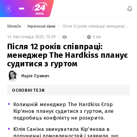
Show24
Українські зірки
 Після 12 років співпраці: менеджер The Hardkiss планує судитися з гуртом 
3 хв
14 листопада 2025,
15:29
Після 12 років співпраці:
менеджер The Hardkiss планує
судитися з гуртом
Марія Примич
ОСНОВНІ ТЕЗИ
Колишній менеджер The Hardkiss Єгор
Кір'янов планує судитися з гуртом, але
подробиць конфлікту не розкрито.
Юлія Саніна звинуватила Кір'янова в
порушенні домовленостей і заявила, що