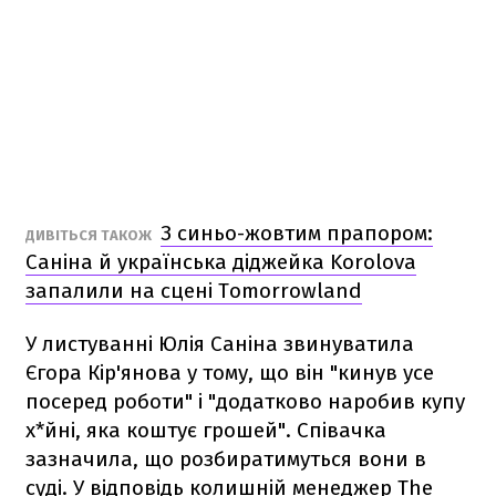
З синьо-жовтим прапором:
ДИВІТЬСЯ ТАКОЖ
Саніна й українська діджейка Korolova
запалили на сцені Tomorrowland
У листуванні Юлія Саніна звинуватила
Єгора Кір'янова у тому, що він "кинув усе
посеред роботи" і "додатково наробив купу
х*йні, яка коштує грошей". Співачка
зазначила, що розбиратимуться вони в
суді. У відповідь колишній менеджер The