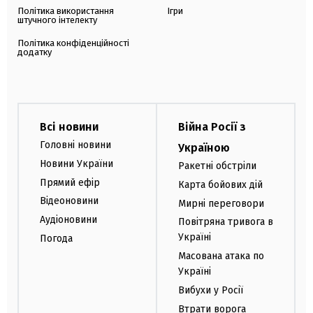
Політика використання
Ігри
штучного інтелекту
Політика конфіденційності
додатку
Всі новини
Війна Росії з
Головні новини
Україною
Новини України
Ракетні обстріли
Прямий ефір
Карта бойових дій
Відеоновини
Мирні переговори
Аудіоновини
Повітряна тривога в
Україні
Погода
Масована атака по
Україні
Вибухи у Росії
Втрати ворога