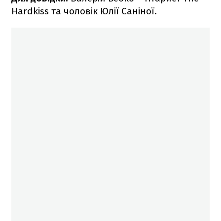
Hardkiss та чоловік Юлії Саніної.