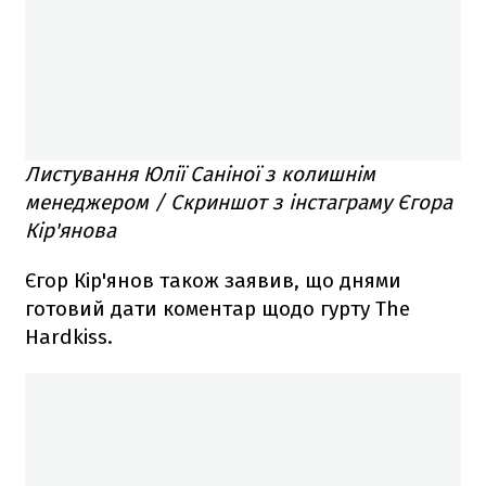
Листування Юлії Саніної з колишнім
менеджером / Скриншот з інстаграму Єгора
Кір'янова
Єгор Кір'янов також заявив, що днями
готовий дати коментар щодо гурту The
Hardkiss.