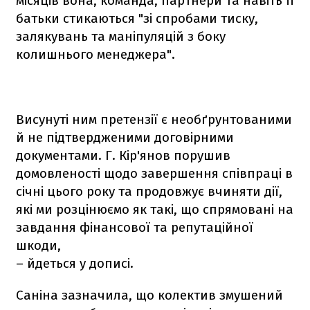
місяців вона, команда, партнери та навіть її
батьки стикаються "зі спробами тиску,
залякувань та маніпуляцій з боку
колишнього менеджера".
Висунуті ним претензії є необґрунтованими
й не підтвердженими договірними
документами. Г. Кір'янов порушив
домовленості щодо завершення співпраці в
січні цього року та продовжує вчиняти дії,
які ми розцінюємо як такі, що спрямовані на
завдання фінансової та репутаційної
шкоди,
– йдеться у дописі.
Саніна зазначила, що колектив змушений