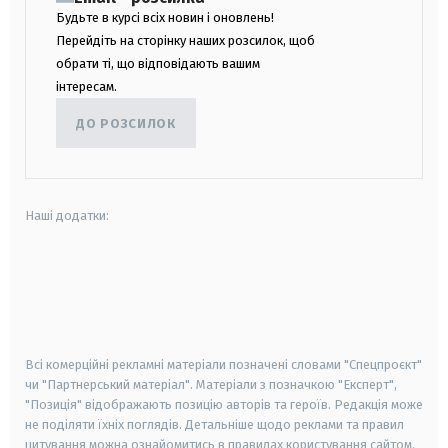
Будьте в курсі всіх новин і оновлень!
Перейдіть на сторінку наших розсилок, щоб
обрати ті, що відповідають вашим
інтересам.
ДО РОЗСИЛОК
Наші додатки:
android
apple
smart tv
samsung smart tv
Всі комерційні рекламні матеріали позначені словами "Спецпроєкт"
чи "Партнерський матеріал". Матеріали з позначкою "Експерт",
"Позиція" відображають позицію авторів та героїв. Редакція може
не поділяти їхніх поглядів. Детальніше щодо реклами та правил
цитування можна ознайомитись в правилах користування сайтом.