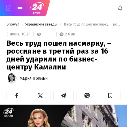
Show24
Украинские звезды
 Весь труд пошел насмарку, – россияне в третий раз за 16 дней ударили по бизнес-центру Камалии 
2 мин
3 июня,
10:29
Весь труд пошел насмарку, –
россияне в третий раз за 16
дней ударили по бизнес-
центру Камалии
Мария Примыч