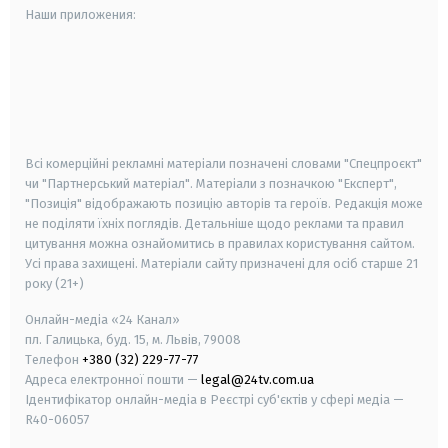
Наши приложения:
android
apple
smart tv
samsung smart tv
Всі комерційні рекламні матеріали позначені словами "Спецпроєкт"
чи "Партнерський матеріал". Матеріали з позначкою "Експерт",
"Позиція" відображають позицію авторів та героїв. Редакція може
не поділяти їхніх поглядів. Детальніше щодо реклами та правил
цитування можна ознайомитись в правилах користування сайтом.
Усі права захищені.
Матеріали сайту призначені для осіб старше
21
року (21+)
Онлайн-медіа «24 Канал»
пл. Галицька, буд. 15, м. Львів, 79008
Телефон
+380 (32) 229-77-77
Адреса електронної пошти —
legal@24tv.com.ua
Ідентифікатор онлайн-медіа в Реєстрі суб'єктів у сфері медіа —
R40-06057