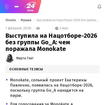
Show24
Музыка
 Выступила на Нацотборе-2026 без группы Go_A: чем поражала Monokate 
2 мин
7 февраля,
20:00
Выступила на Нацотборе-2026
без группы Go_A: чем
поражала Monokate
Марта Гнат
ОСНОВНЫЕ ТЕЗИСЫ
Monokate, сольный проект Екатерины
Павленко, появилась на Нацотборе-2026,
поскольку группа Go_A находится на
паузе.
Для голосования за Monokate в