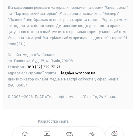
Всі комерційні рекламні матеріали позначені словами "Спецпроєкт"
чи "Партнерський матеріал". Матеріали з позначкою "Експерт",
"Позиція" відображають позицію авторів та героїв. Редакція може
не поділяти їхніх поглядів. Детальніше щодо реклами та правил
цитування можна ознайомитись в правилах користування сайтом.
Усі права захищені.
Матеріали сайту призначені для осіб старше
21
року (21+)
Онлайн-медіа «24 Канал»
пл. Галицька, буд. 15, м. Львів, 79008
Телефон
+380 (32) 229-77-77
Адреса електронної пошти —
legal@24tv.com.ua
Ідентифікатор онлайн-медіа в Реєстрі суб'єктів у сфері медіа —
R40-06057
© 2005—2026,
ПрАТ «Телерадіокомпанія "Люкс"», 24 Канал.
Разработка сайта
-