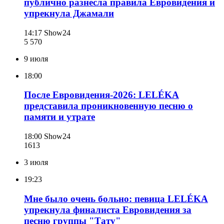
публично разнесла правила Евровидения и
упрекнула Джамали
14:17
Show24
5 570
9 июля
18:00
После Евровидения-2026: LELÉKA
представила проникновенную песню о
памяти и утрате
18:00
Show24
161
3
3 июля
19:23
Мне было очень больно: певица LELÉKA
упрекнула финалиста Евровидения за
песню группы "Тату"