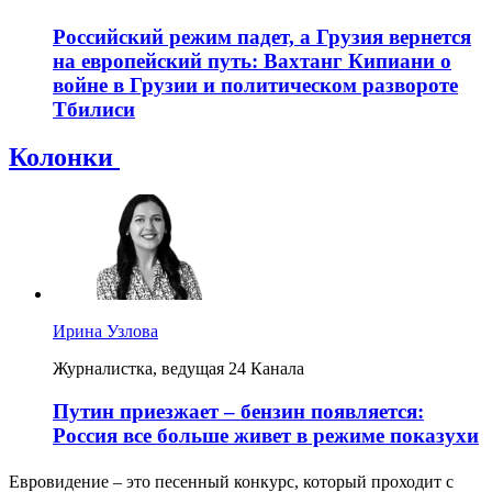
Российский режим падет, а Грузия вернется
на европейский путь: Вахтанг Кипиани о
войне в Грузии и политическом развороте
Тбилиси
Колонки
Ирина Узлова
Журналистка, ведущая 24 Канала
Путин приезжает – бензин появляется:
Россия все больше живет в режиме показухи
Евровидение – это песенный конкурс, который проходит с