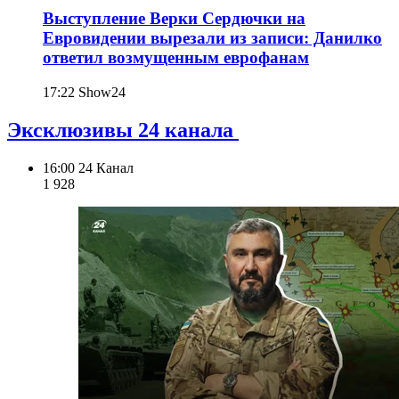
Выступление Верки Сердючки на
Евровидении вырезали из записи: Данилко
ответил возмущенным еврофанам
17:22
Show24
Эксклюзивы 24 канала
16:00
24 Канал
1 928