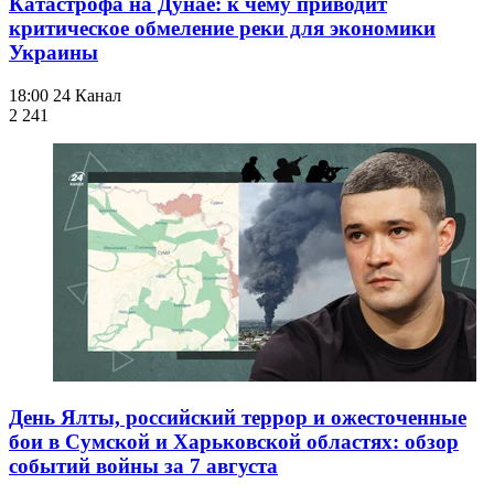
Катастрофа на Дунае: к чему приводит
критическое обмеление реки для экономики
Украины
18:00
24 Канал
2 241
День Ялты, российский террор и ожесточенные
бои в Сумской и Харьковской областях: обзор
событий войны за 7 августа