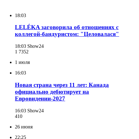
18:03
LELÉKA заговорила об отношениях с
коллегой-бандуристом: "Целовалася"
18:03
Show24
1 735
2
1 июля
16:03
Новая страна через 11 лет: Канада
официально дебютирует на
Евровидении-2027
16:03
Show24
410
26 июня
22:25