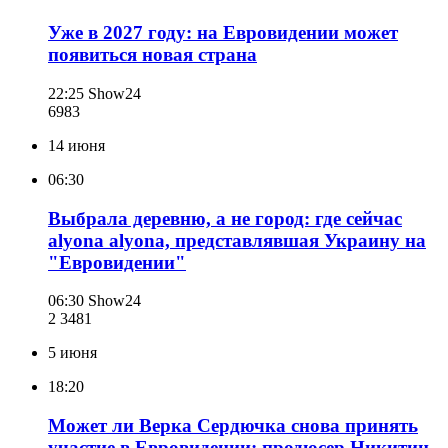
Уже в 2027 году: на Евровидении может
появиться новая страна
22:25
Show24
698
3
14 июня
06:30
Выбрала деревню, а не город: где сейчас
alyona alyona, представлявшая Украину на
"Евровидении"
06:30
Show24
2 348
1
5 июня
18:20
Может ли Верка Сердючка снова принять
участие в Евровидении: продюсер Никитин