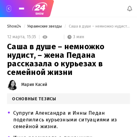
Show24
Украинские звезды
 Саша в душе – немножко нудист, – жена Педана рассказала о курьезах в семейной жизни 
3 мин
12 марта,
15:35
Саша в душе – немножко
нудист, – жена Педана
рассказала о курьезах в
семейной жизни
Мария Касий
ОСНОВНЫЕ ТЕЗИСЫ
Супруги Александра и Инны Педан
поделились курьезными ситуациями из
семейной жизни.