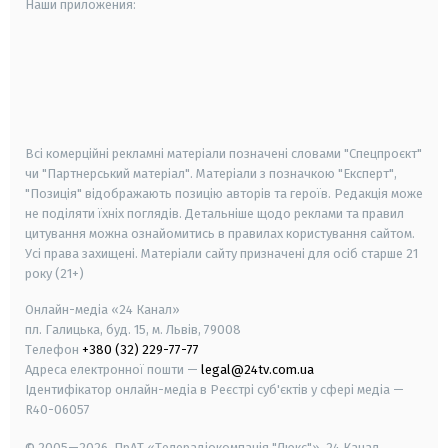
Наши приложения:
android
apple
smart tv
samsung smart tv
Всі комерційні рекламні матеріали позначені словами "Спецпроєкт"
чи "Партнерський матеріал". Матеріали з позначкою "Експерт",
"Позиція" відображають позицію авторів та героїв. Редакція може
не поділяти їхніх поглядів. Детальніше щодо реклами та правил
цитування можна ознайомитись в правилах користування сайтом.
Усі права захищені.
Матеріали сайту призначені для осіб старше
21
року (21+)
Онлайн-медіа «24 Канал»
пл. Галицька, буд. 15, м. Львів, 79008
Телефон
+380 (32) 229-77-77
Адреса електронної пошти —
legal@24tv.com.ua
Ідентифікатор онлайн-медіа в Реєстрі суб'єктів у сфері медіа —
R40-06057
© 2005—2026,
ПрАТ «Телерадіокомпанія "Люкс"», 24 Канал.