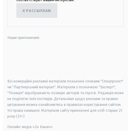
К РАССЫЛКАМ
Наши приложения:
android
apple
smart tv
samsung smart tv
Всі комерційні рекламні матеріали позначені словами "Спецпроєкт"
чи "Партнерський матеріал". Матеріали з позначкою "Експерт",
"Позиція" відображають позицію авторів та героїв. Редакція може
не поділяти їхніх поглядів. Детальніше щодо реклами та правил
цитування можна ознайомитись в правилах користування сайтом.
Усі права захищені.
Матеріали сайту призначені для осіб старше
21
року (21+)
Онлайн-медіа «24 Канал»